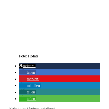
Foto: Höfats
twittern
teilen
merken
mitteilen
teilen
teilen
Kategorien
Gartenausstattung