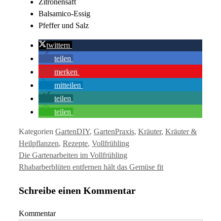
Zitronensaft
Balsamico-Essig
Pfeffer und Salz
twittern
teilen
merken
mitteilen
teilen
teilen
Kategorien
GartenDIY
,
GartenPraxis
,
Kräuter
,
Kräuter &
Heilpflanzen
,
Rezepte
,
Vollfrühling
Die Gartenarbeiten im Vollfrühling
Rhabarberblüten entfernen hält das Gemüse fit
Schreibe einen Kommentar
Kommentar