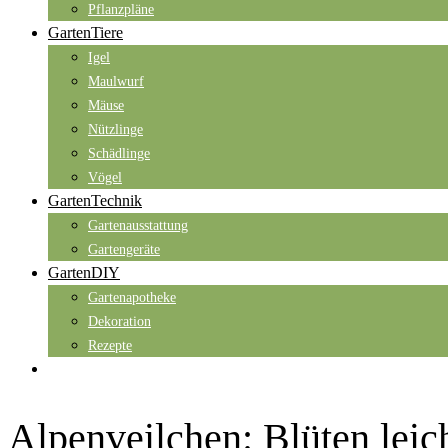
Pflanzpläne
GartenTiere
Igel
Maulwurf
Mäuse
Nützlinge
Schädlinge
Vögel
GartenTechnik
Gartenausstattung
Gartengeräte
GartenDIY
Gartenapotheke
Dekoration
Rezepte
Alpenveilchen: Blüten leic