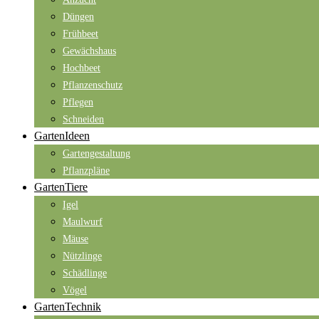
Düngen
Frühbeet
Gewächshaus
Hochbeet
Pflanzenschutz
Pflegen
Schneiden
GartenIdeen
Gartengestaltung
Pflanzpläne
GartenTiere
Igel
Maulwurf
Mäuse
Nützlinge
Schädlinge
Vögel
GartenTechnik