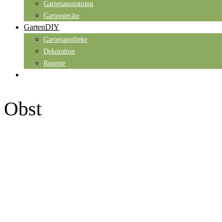
Gartenausstattung
Gartengeräte
GartenDIY
Gartenapotheke
Dekoration
Rezepte
Obst