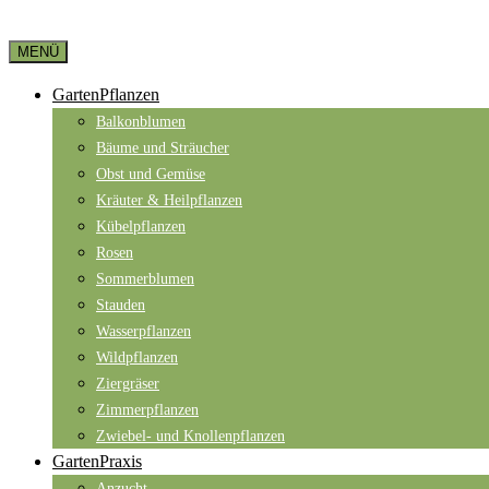
MENÜ
GartenPflanzen
Balkonblumen
Bäume und Sträucher
Obst und Gemüse
Kräuter & Heilpflanzen
Kübelpflanzen
Rosen
Sommerblumen
Stauden
Wasserpflanzen
Wildpflanzen
Ziergräser
Zimmerpflanzen
Zwiebel- und Knollenpflanzen
GartenPraxis
Anzucht