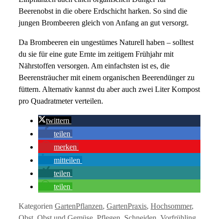
Beerenobst in die obere Erdschicht harken. So sind die
jungen Brombeeren gleich von Anfang an gut versorgt.
Da Brombeeren ein ungestümes Naturell haben – solltest
du sie für eine gute Ernte im zeitigem Frühjahr mit
Nährstoffen versorgen. Am einfachsten ist es, die
Beerensträucher mit einem organischen Beerendünger zu
füttern. Alternativ kannst du aber auch zwei Liter Kompost
pro Quadratmeter verteilen.
twittern
teilen
merken
mitteilen
teilen
teilen
Kategorien
GartenPflanzen
,
GartenPraxis
,
Hochsommer
,
Obst
,
Obst und Gemüse
,
Pflegen
,
Schneiden
,
Vorfrühling