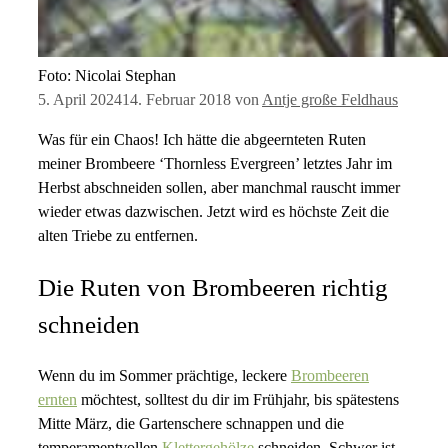
Foto: Nicolai Stephan
5. April 2024
14. Februar 2018
von
Antje große Feldhaus
Was für ein Chaos! Ich hätte die abgeernteten Ruten
meiner Brombeere ‘Thornless Evergreen’ letztes Jahr im
Herbst abschneiden sollen, aber manchmal rauscht immer
wieder etwas dazwischen. Jetzt wird es höchste Zeit die
alten Triebe zu entfernen.
Die Ruten von Brombeeren richtig
schneiden
Wenn du im Sommer prächtige, leckere
Brombeeren
ernten
möchtest, solltest du dir im Frühjahr, bis spätestens
Mitte März, die Gartenschere schnappen und die
temperamentvollen
Klettergehölze
schneiden. Schwer ist