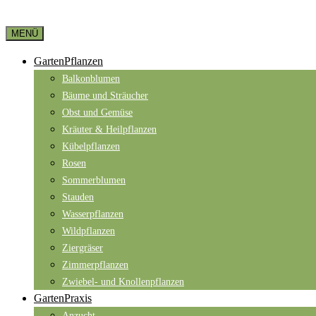
MENÜ
GartenPflanzen
Balkonblumen
Bäume und Sträucher
Obst und Gemüse
Kräuter & Heilpflanzen
Kübelpflanzen
Rosen
Sommerblumen
Stauden
Wasserpflanzen
Wildpflanzen
Ziergräser
Zimmerpflanzen
Zwiebel- und Knollenpflanzen
GartenPraxis
Anzucht