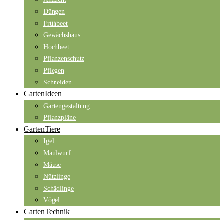
Düngen
Frühbeet
Gewächshaus
Hochbeet
Pflanzenschutz
Pflegen
Schneiden
GartenIdeen
Gartengestaltung
Pflanzpläne
GartenTiere
Igel
Maulwurf
Mäuse
Nützlinge
Schädlinge
Vögel
GartenTechnik