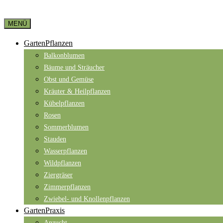
MENÜ
GartenPflanzen
Balkonblumen
Bäume und Sträucher
Obst und Gemüse
Kräuter & Heilpflanzen
Kübelpflanzen
Rosen
Sommerblumen
Stauden
Wasserpflanzen
Wildpflanzen
Ziergräser
Zimmerpflanzen
Zwiebel- und Knollenpflanzen
GartenPraxis
Anzucht