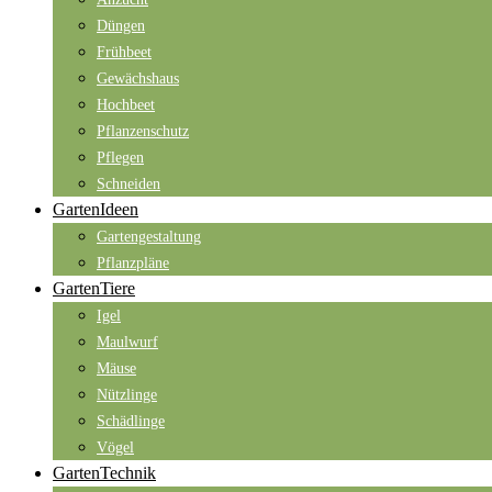
Düngen
Frühbeet
Gewächshaus
Hochbeet
Pflanzenschutz
Pflegen
Schneiden
GartenIdeen
Gartengestaltung
Pflanzpläne
GartenTiere
Igel
Maulwurf
Mäuse
Nützlinge
Schädlinge
Vögel
GartenTechnik