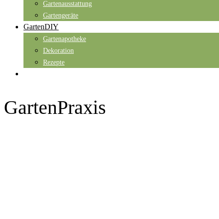
Gartenausstattung
Gartengeräte
GartenDIY
Gartenapotheke
Dekoration
Rezepte
GartenPraxis