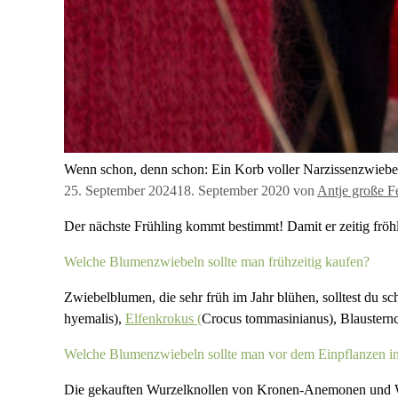
Wenn schon, denn schon: Ein Korb voller Narzissenzwiebe
25. September 2024
18. September 2020
von
Antje große F
Der nächste Frühling kommt bestimmt! Damit er zeitig fröh
Welche Blumenzwiebeln sollte man frühzeitig kaufen?
Zwiebelblumen, die sehr früh im Jahr blühen, solltest du 
hyemalis),
Elfenkrokus (
Crocus tommasinianus), Blaustern
Welche Blumenzwiebeln sollte man vor dem Einpflanzen i
Die gekauften Wurzelknollen von Kronen-Anemonen und Wint