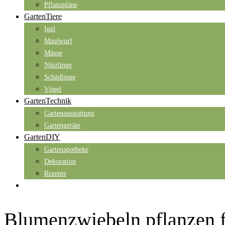
Pflanzpläne
GartenTiere
Igel
Maulwurf
Mäuse
Nützlinge
Schädlinge
Vögel
GartenTechnik
Gartenausstattung
Gartengeräte
GartenDIY
Gartenapotheke
Dekoration
Rezepte
Blumenzwiebeln pflanzen f