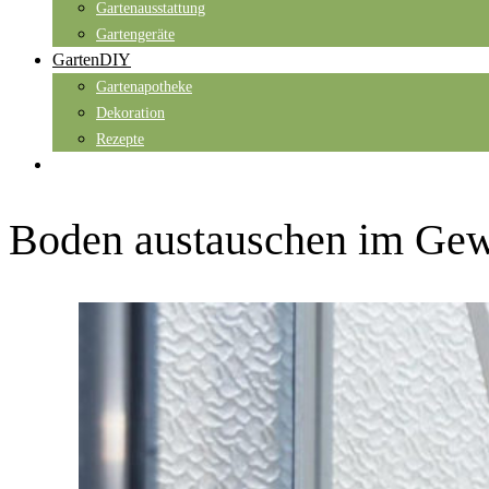
Gartenausstattung
Gartengeräte
GartenDIY
Gartenapotheke
Dekoration
Rezepte
Boden austauschen im Ge