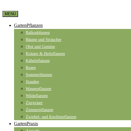
MENÜ
GartenPflanzen
Balkonblumen
Bäume und Sträucher
Obst und Gemüse
Kräuter & Heilpflanzen
Kübelpflanzen
Rosen
Sommerblumen
Stauden
Wasserpflanzen
Wildpflanzen
Ziergräser
Zimmerpflanzen
Zwiebel- und Knollenpflanzen
GartenPraxis
Anzucht