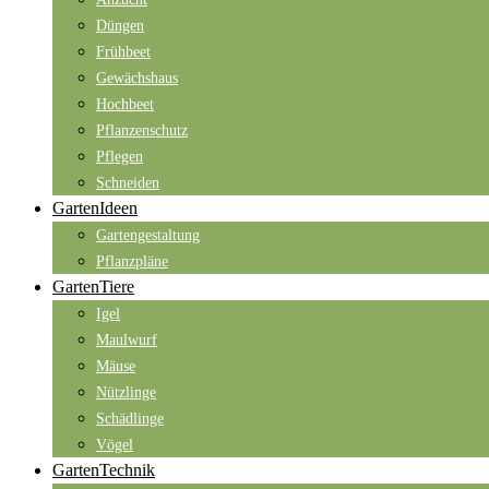
Düngen
Frühbeet
Gewächshaus
Hochbeet
Pflanzenschutz
Pflegen
Schneiden
GartenIdeen
Gartengestaltung
Pflanzpläne
GartenTiere
Igel
Maulwurf
Mäuse
Nützlinge
Schädlinge
Vögel
GartenTechnik